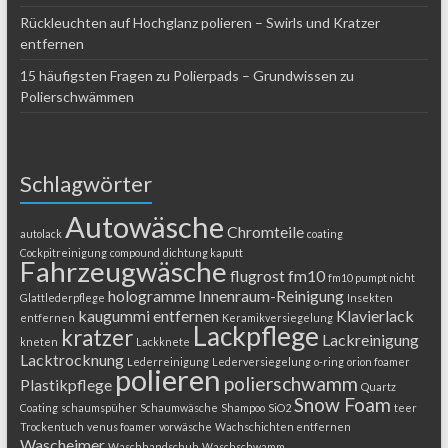
Rückleuchten auf Hochglanz polieren – Swirls und Kratzer
entfernen
15 häufigsten Fragen zu Polierpads – Grundwissen zu
Polierschwämmen
Schlagwörter
Autowäsche
Chromteile
autolack
coating
Cockpitreinigung
compound
dichtung kaputt
Fahrzeugwäsche
flugrost
fm10
fm10 pumpt nicht
hologramme
Innenraum-Reinigung
Glattlederpflege
Insekten
kaugummi entfernen
Klavierlack
entfernen
Keramikversiegelung
Lackpflege
kratzer
Lackreinigung
kneten
Lackknete
Lacktrocknung
Lederreinigung
Lederversiegelung
o-ring
orion foamer
polieren
polierschwamm
Plastikpflege
Quartz
Snow Foam
Coating
schaumspüher
Schaumwäsche
Shampoo
SiO2
teer
Trockentuch
venus foamer
vorwäsche
Wachschichten entfernen
Wascheimer
Waschhandschuh
Waschschwamm