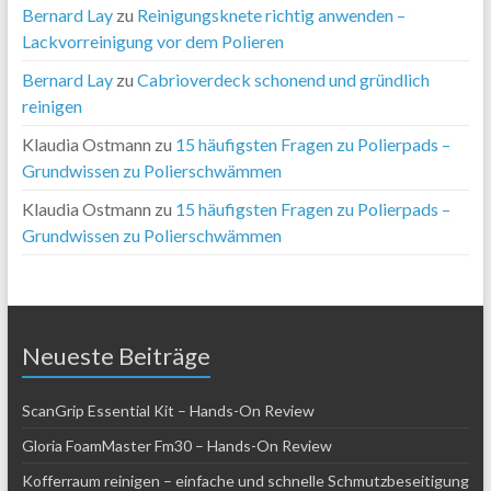
Bernard Lay
zu
Reinigungsknete richtig anwenden –
Lackvorreinigung vor dem Polieren
Bernard Lay
zu
Cabrioverdeck schonend und gründlich
reinigen
Klaudia Ostmann
zu
15 häufigsten Fragen zu Polierpads –
Grundwissen zu Polierschwämmen
Klaudia Ostmann
zu
15 häufigsten Fragen zu Polierpads –
Grundwissen zu Polierschwämmen
Neueste Beiträge
ScanGrip Essential Kit – Hands-On Review
Gloria FoamMaster Fm30 – Hands-On Review
Kofferraum reinigen – einfache und schnelle Schmutzbeseitigung