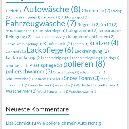
Autowäsche
(8)
Chromteile
(2)
autolack
(1)
coating
(1)
Cockpitreinigung
(1)
compound
(1)
dichtung kaputt
(1)
Fahrzeugwäsche
(7)
flugrost
(2)
fm10
(2)
hologramme
(2)
Innenraum-
fm10 pumpt nicht
(1)
Glattlederpflege
(1)
Reinigung
(2)
kaugummi entfernen
(2)
Insekten entfernen
(1)
kratzer
(4)
Klavierlack
(2)
Keramikversiegelung
(1)
kneten
(1)
Lackpflege
(6)
Lackreinigung
(2)
Lackknete
(1)
Lacktrocknung
(2)
Lederreinigung
(1)
Lederversiegelung
(1)
o-ring
(1)
polieren
(8)
Plastikpflege
(2)
orion foamer
(1)
polierschwamm
(3)
Quartz Coating
(1)
schaumspüher
(1)
Snow Foam
(3)
Schaumwäsche
(1)
Shampoo
(1)
SiO2
(1)
teer
(1)
Trockentuch
(1)
venus foamer
(1)
vorwäsche
(1)
Wachschichten entfernen
(1)
Wascheimer
(2)
Waschhandschuh
(1)
Waschschwamm
(1)
Neueste Kommentare
Lisa Schmidt
zu
Wie poliere ich mein Auto richtig