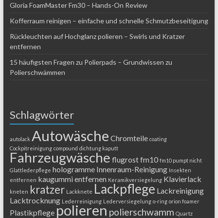
Gloria FoamMaster Fm30 – Hands-On Review
Kofferraum reinigen – einfache und schnelle Schmutzbeseitigung
Rückleuchten auf Hochglanz polieren – Swirls und Kratzer
entfernen
15 häufigsten Fragen zu Polierpads – Grundwissen zu
Polierschwämmen
Schlagwörter
Autowäsche
Chromteile
autolack
coating
Cockpitreinigung
compound
dichtung kaputt
Fahrzeugwäsche
flugrost
fm10
fm10 pumpt nicht
hologramme
Innenraum-Reinigung
Glattlederpflege
Insekten
kaugummi entfernen
Klavierlack
entfernen
Keramikversiegelung
Lackpflege
kratzer
Lackreinigung
kneten
Lackknete
Lacktrocknung
Lederreinigung
Lederversiegelung
o-ring
orion foamer
polieren
polierschwamm
Plastikpflege
Quartz