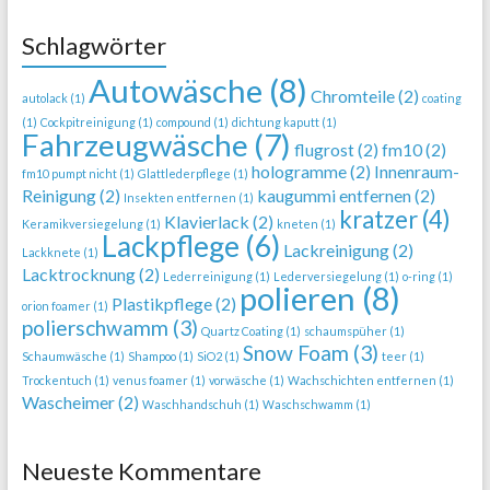
Schlagwörter
Autowäsche
(8)
Chromteile
(2)
autolack
(1)
coating
(1)
Cockpitreinigung
(1)
compound
(1)
dichtung kaputt
(1)
Fahrzeugwäsche
(7)
flugrost
(2)
fm10
(2)
hologramme
(2)
Innenraum-
fm10 pumpt nicht
(1)
Glattlederpflege
(1)
Reinigung
(2)
kaugummi entfernen
(2)
Insekten entfernen
(1)
kratzer
(4)
Klavierlack
(2)
Keramikversiegelung
(1)
kneten
(1)
Lackpflege
(6)
Lackreinigung
(2)
Lackknete
(1)
Lacktrocknung
(2)
Lederreinigung
(1)
Lederversiegelung
(1)
o-ring
(1)
polieren
(8)
Plastikpflege
(2)
orion foamer
(1)
polierschwamm
(3)
Quartz Coating
(1)
schaumspüher
(1)
Snow Foam
(3)
Schaumwäsche
(1)
Shampoo
(1)
SiO2
(1)
teer
(1)
Trockentuch
(1)
venus foamer
(1)
vorwäsche
(1)
Wachschichten entfernen
(1)
Wascheimer
(2)
Waschhandschuh
(1)
Waschschwamm
(1)
Neueste Kommentare