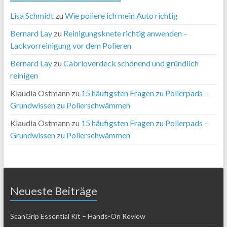
Lisa Schmidt
zu
Wie poliere ich mein Auto richtig
Bernard Lay
zu
Reinigungsknete richtig anwenden –
Lackvorreinigung vor dem Polieren
Bernard Lay
zu
Cabrioverdeck schonend und gründlich
reinigen
Klaudia Ostmann
zu
15 häufigsten Fragen zu Polierpads –
Grundwissen zu Polierschwämmen
Klaudia Ostmann
zu
15 häufigsten Fragen zu Polierpads –
Grundwissen zu Polierschwämmen
Neueste Beiträge
ScanGrip Essential Kit – Hands-On Review