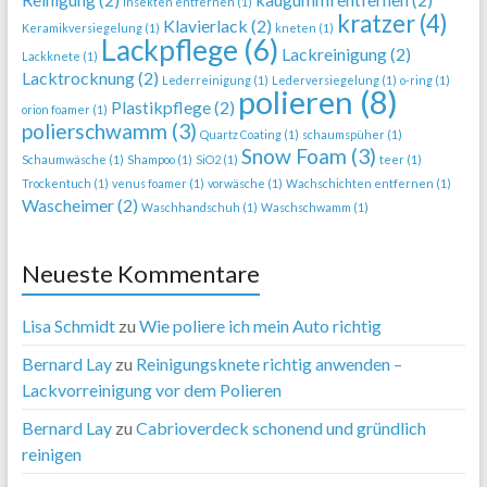
Insekten entfernen
(1)
kratzer
(4)
Klavierlack
(2)
Keramikversiegelung
(1)
kneten
(1)
Lackpflege
(6)
Lackreinigung
(2)
Lackknete
(1)
Lacktrocknung
(2)
Lederreinigung
(1)
Lederversiegelung
(1)
o-ring
(1)
polieren
(8)
Plastikpflege
(2)
orion foamer
(1)
polierschwamm
(3)
Quartz Coating
(1)
schaumspüher
(1)
Snow Foam
(3)
Schaumwäsche
(1)
Shampoo
(1)
SiO2
(1)
teer
(1)
Trockentuch
(1)
venus foamer
(1)
vorwäsche
(1)
Wachschichten entfernen
(1)
Wascheimer
(2)
Waschhandschuh
(1)
Waschschwamm
(1)
Neueste Kommentare
Lisa Schmidt
zu
Wie poliere ich mein Auto richtig
Bernard Lay
zu
Reinigungsknete richtig anwenden –
Lackvorreinigung vor dem Polieren
Bernard Lay
zu
Cabrioverdeck schonend und gründlich
reinigen