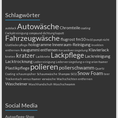
Schlagwörter
Autowäsche
Chromteile
autolack
coating
Cockpitreinigung
compound
dichtung kaputt
Fahrzeugwäsche
flugrost
fm10
fm10 pumpt nicht
hologramme
Innenraum-Reinigung
Glattlederpflege
Insekten
kaugummi entfernen
Klavierlack
entfernen
Keramikversiegelung
Lackpflege
kratzer
Lackreinigung
kneten
Lackknete
Lacktrocknung
Lederreinigung
Lederversiegelung
o-ring
orion foamer
polieren
polierschwamm
Plastikpflege
Quartz
Snow Foam
Coating
schaumspüher
Schaumwäsche
Shampoo
SiO2
teer
Trockentuch
venus foamer
vorwäsche
Wachschichten entfernen
Wascheimer
Waschhandschuh
Waschschwamm
Social Media
Autopflege-Shop