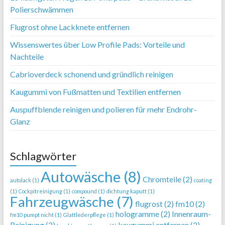
Polierschwämmen
Flugrost ohne Lackknete entfernen
Wissenswertes über Low Profile Pads: Vorteile und
Nachteile
Cabrioverdeck schonend und gründlich reinigen
Kaugummi von Fußmatten und Textilien entfernen
Auspuffblende reinigen und polieren für mehr Endrohr-
Glanz
Schlagwörter
Autowäsche
(8)
Chromteile
(2)
autolack
(1)
coating
(1)
Cockpitreinigung
(1)
compound
(1)
dichtung kaputt
(1)
Fahrzeugwäsche
(7)
flugrost
(2)
fm10
(2)
hologramme
(2)
Innenraum-
fm10 pumpt nicht
(1)
Glattlederpflege
(1)
Reinigung
(2)
kaugummi entfernen
(2)