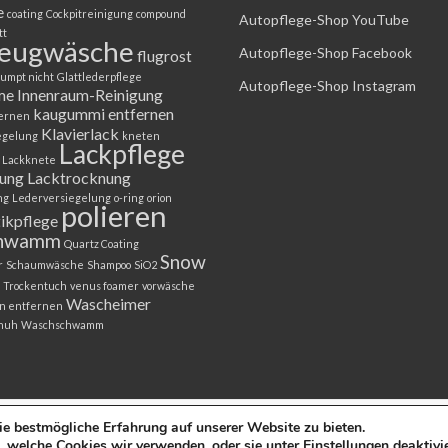
e
coating
Cockpitreinigung
compound
Autopflege-Shop YouTube
tt
zeugwäsche
Autopflege-Shop Facebook
flugrost
umpt nicht
Glattlederpflege
Autopflege-Shop Instagram
me
Innenraum-Reinigung
kaugummi entfernen
fernen
Klavierlack
egelung
kneten
Lackpflege
Lackknete
gung
Lacktrocknung
ng
Lederversiegelung
o-ring
orion
polieren
tikpflege
chwamm
Quartz Coating
Snow
r
Schaumwäsche
Shampoo
SiO2
Trockentuch
venus foamer
vorwäsche
Wascheimer
n entfernen
huh
Waschschwamm
e bestmögliche Erfahrung auf unserer Website zu bieten.
, welche Cookies wir verwenden, oder sie unter
Einstellungen
deaktivi