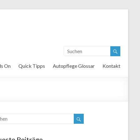
s On
Quick Tipps
Autopflege Glossar
Kontakt
este Beiträge