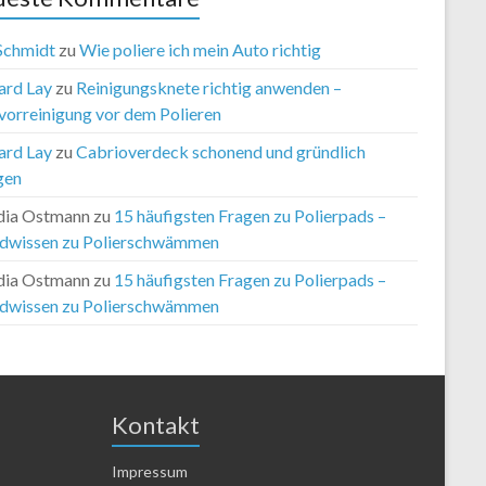
 Schmidt
zu
Wie poliere ich mein Auto richtig
ard Lay
zu
Reinigungsknete richtig anwenden –
vorreinigung vor dem Polieren
ard Lay
zu
Cabrioverdeck schonend und gründlich
gen
dia Ostmann
zu
15 häufigsten Fragen zu Polierpads –
dwissen zu Polierschwämmen
dia Ostmann
zu
15 häufigsten Fragen zu Polierpads –
dwissen zu Polierschwämmen
Kontakt
Impressum