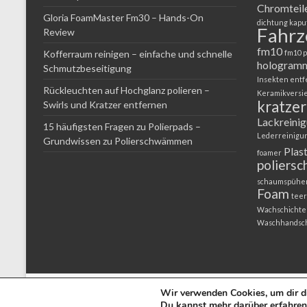
Chromteil
Gloria FoamMaster Fm30 – Hands-On
dichtung kapu
Fahr
Review
fm10
Kofferraum reinigen – einfache und schnelle
fm10 p
hologram
Schmutzbeseitigung
Insekten ent
Rückleuchten auf Hochglanz polieren –
Keramikversi
kratzer
Swirls und Kratzer entfernen
Lackreini
15 häufigsten Fragen zu Polierpads –
Lederreinigu
Grundwissen zu Polierschwämmen
Plas
foamer
poliers
schaumspühe
Foam
teer
Wachschichte
Waschhandsc
Copyright © 2026
Mission Hochglanz
. Powered by
Autopflege-Shop.de
.
Wir verwenden Cookies, um dir di
Du kannst mehr darüber erfahren