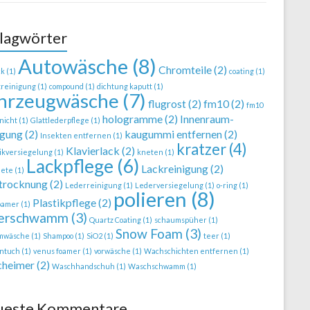
lagwörter
Autowäsche
(8)
Chromteile
(2)
ck
(1)
coating
(1)
treinigung
(1)
compound
(1)
dichtung kaputt
(1)
hrzeugwäsche
(7)
flugrost
(2)
fm10
(2)
fm10
hologramme
(2)
Innenraum-
nicht
(1)
Glattlederpflege
(1)
igung
(2)
kaugummi entfernen
(2)
Insekten entfernen
(1)
kratzer
(4)
Klavierlack
(2)
ikversiegelung
(1)
kneten
(1)
Lackpflege
(6)
Lackreinigung
(2)
nete
(1)
trocknung
(2)
Lederreinigung
(1)
Lederversiegelung
(1)
o-ring
(1)
polieren
(8)
Plastikpflege
(2)
foamer
(1)
ierschwamm
(3)
Quartz Coating
(1)
schaumspüher
(1)
Snow Foam
(3)
mwäsche
(1)
Shampoo
(1)
SiO2
(1)
teer
(1)
ntuch
(1)
venus foamer
(1)
vorwäsche
(1)
Wachschichten entfernen
(1)
heimer
(2)
Waschhandschuh
(1)
Waschschwamm
(1)
ueste Kommentare