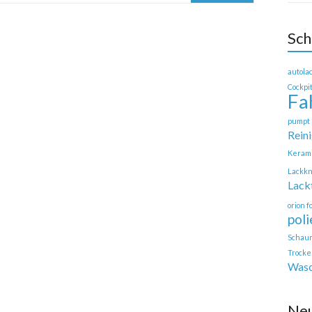
Sch
autola
Cockpi
Fa
pumpt 
Rein
Keram
Lackk
Lack
orion 
pol
Schau
Trocke
Wasc
Ne