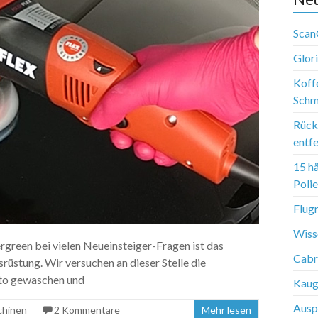
Scan
Glor
Koffe
Schm
Rück
entf
15 h
Poli
Flug
Wiss
rgreen bei vielen Neueinsteiger-Fragen ist das
Cabr
üstung. Wir versuchen an dieser Stelle die
uto gewaschen und
Kaug
Ausp
chinen
2 Kommentare
Mehr lesen