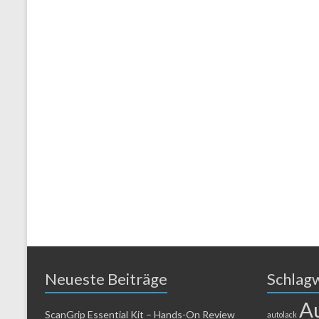
Neueste Beiträge
Schlag
A
ScanGrip Essential Kit – Hands-On Review
autolack