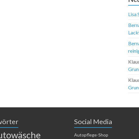
Lisa
Bern
Lack
Bern
reini
Klau
Grun
Klau
Grun
wörter
Social Media
utowäsche
Autopflege-Shop