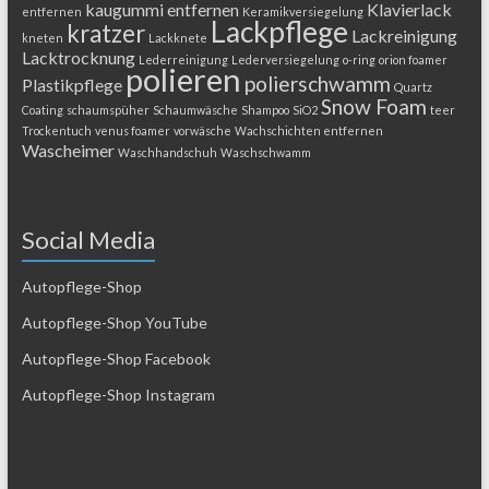
kaugummi entfernen
Klavierlack
entfernen
Keramikversiegelung
Lackpflege
kratzer
Lackreinigung
kneten
Lackknete
Lacktrocknung
Lederreinigung
Lederversiegelung
o-ring
orion foamer
polieren
polierschwamm
Plastikpflege
Quartz
Snow Foam
Coating
schaumspüher
Schaumwäsche
Shampoo
SiO2
teer
Trockentuch
venus foamer
vorwäsche
Wachschichten entfernen
Wascheimer
Waschhandschuh
Waschschwamm
Social Media
Autopflege-Shop
Autopflege-Shop YouTube
Autopflege-Shop Facebook
Autopflege-Shop Instagram