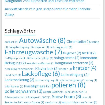
Kaugummi von Fußmatten und Textilien entfernen
Auspuffblende reinigen und polieren für mehr Endrohr-
Glanz
Schlagwörter
Autowäsche
(8)
Chromteile
(2)
autolack
(1)
coating
(1)
Cockpitreinigung
(1)
compound
(1)
dichtung kaputt
(1)
Fahrzeugwäsche
(7)
flugrost
(2)
fm10
(2)
hologramme
(2)
Innenraum-
fm10 pumpt nicht
(1)
Glattlederpflege
(1)
Reinigung
(2)
kaugummi entfernen
(2)
Insekten entfernen
(1)
kratzer
(4)
Klavierlack
(2)
Keramikversiegelung
(1)
kneten
(1)
Lackpflege
(6)
Lackreinigung
(2)
Lackknete
(1)
Lacktrocknung
(2)
Lederreinigung
(1)
Lederversiegelung
(1)
o-ring
(1)
polieren
(8)
Plastikpflege
(2)
orion foamer
(1)
polierschwamm
(3)
Quartz Coating
(1)
schaumspüher
(1)
Snow Foam
(3)
Schaumwäsche
(1)
Shampoo
(1)
SiO2
(1)
teer
(1)
Trockentuch
(1)
venus foamer
(1)
vorwäsche
(1)
Wachschichten entfernen
(1)