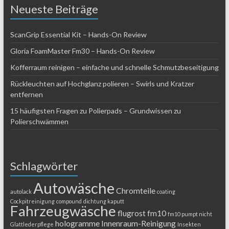
Neueste Beiträge
ScanGrip Essential Kit – Hands-On Review
Gloria FoamMaster Fm30 – Hands-On Review
Kofferraum reinigen – einfache und schnelle Schmutzbeseitigung
Rückleuchten auf Hochglanz polieren – Swirls und Kratzer
entfernen
15 häufigsten Fragen zu Polierpads – Grundwissen zu
Polierschwämmen
Schlagwörter
Autowäsche
Chromteile
autolack
coating
Cockpitreinigung
compound
dichtung kaputt
Fahrzeugwäsche
flugrost
fm10
fm10 pumpt nicht
hologramme
Innenraum-Reinigung
Glattlederpflege
Insekten