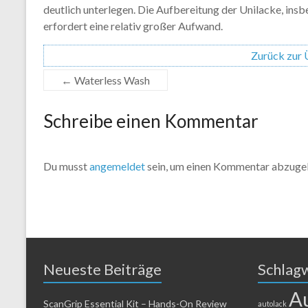
deutlich unterlegen. Die Aufbereitung der Unilacke, insb
erfordert eine relativ großer Aufwand.
Zurück zur 
←
Waterless Wash
Schreibe einen Kommentar
Du musst
angemeldet
sein, um einen Kommentar abzuge
Neueste Beiträge
Schlag
A
ScanGrip Essential Kit – Hands-On Review
autolack