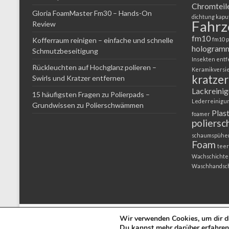
Chromteil
Gloria FoamMaster Fm30 – Hands-On
dichtung kapu
Fahr
Review
fm10
Kofferraum reinigen – einfache und schnelle
fm10 p
hologram
Schmutzbeseitigung
Insekten ent
Rückleuchten auf Hochglanz polieren –
Keramikversi
kratzer
Swirls und Kratzer entfernen
Lackreini
15 häufigsten Fragen zu Polierpads –
Lederreinigu
Grundwissen zu Polierschwämmen
Plas
foamer
poliers
schaumspühe
Foam
teer
Wachschichte
Waschhandsc
Copyright © 2026
Mission Hochglanz
. Powered by
Autopflege-Shop.de
.
Wir verwenden Cookies, um dir di
Du kannst mehr darüber erfahren