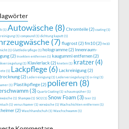
lagwörter
Autowäsche
(8)
Chromteile
(2)
ck
(1)
coating
(1)
treinigung
(1)
compound
(1)
dichtung kaputt
(1)
hrzeugwäsche
(7)
flugrost
(2)
fm10
(2)
fm10
hologramme
(2)
Innenraum-
nicht
(1)
Glattlederpflege
(1)
igung
(2)
kaugummi entfernen
(2)
Insekten entfernen
(1)
kratzer
(4)
Klavierlack
(2)
ikversiegelung
(1)
kneten
(1)
Lackpflege
(6)
Lackreinigung
(2)
nete
(1)
trocknung
(2)
Lederreinigung
(1)
Lederversiegelung
(1)
o-ring
(1)
polieren
(8)
Plastikpflege
(2)
foamer
(1)
ierschwamm
(3)
Quartz Coating
(1)
schaumspüher
(1)
Snow Foam
(3)
mwäsche
(1)
Shampoo
(1)
SiO2
(1)
teer
(1)
ntuch
(1)
venus foamer
(1)
vorwäsche
(1)
Wachschichten entfernen
(1)
heimer
(2)
Waschhandschuh
(1)
Waschschwamm
(1)
ueste Kommentare