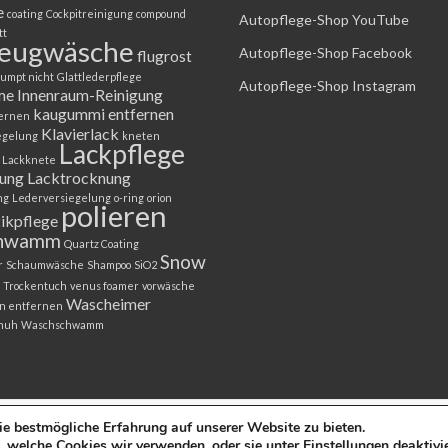
e
coating
Cockpitreinigung
compound
Autopflege-Shop YouTube
tt
zeugwäsche
Autopflege-Shop Facebook
flugrost
umpt nicht
Glattlederpflege
Autopflege-Shop Instagram
me
Innenraum-Reinigung
kaugummi entfernen
fernen
Klavierlack
egelung
kneten
Lackpflege
Lackknete
gung
Lacktrocknung
ng
Lederversiegelung
o-ring
orion
polieren
tikpflege
chwamm
Quartz Coating
Snow
r
Schaumwäsche
Shampoo
SiO2
Trockentuch
venus foamer
vorwäsche
Wascheimer
n entfernen
huh
Waschschwamm
e bestmögliche Erfahrung auf unserer Website zu bieten.
, welche Cookies wir verwenden, oder sie unter
Einstellungen
deaktivi