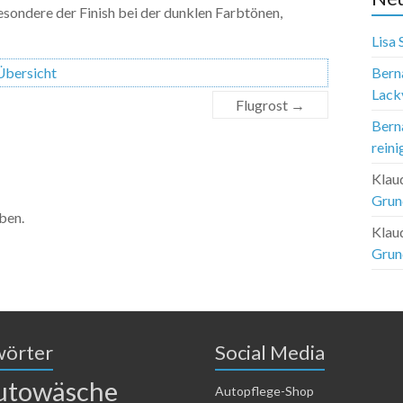
esondere der Finish bei der dunklen Farbtönen,
Lisa
Übersicht
Bern
Lack
Flugrost
→
Bern
reini
Klau
Grun
ben.
Klau
Grun
wörter
Social Media
utowäsche
Autopflege-Shop