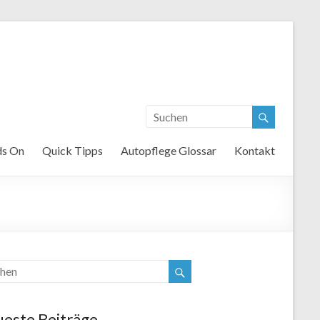
s On
Quick Tipps
Autopflege Glossar
Kontakt
este Beiträge