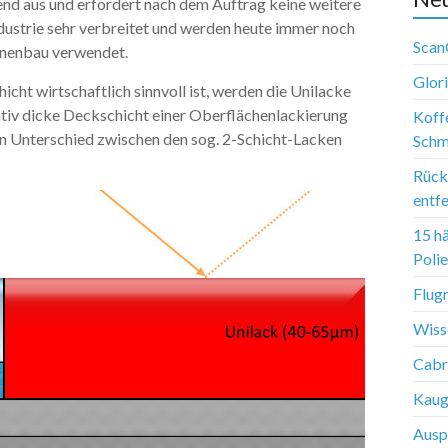
zend aus und erfordert nach dem Auftrag keine weitere
ndustrie sehr verbreitet und werden heute immer noch
Scan
inenbau verwendet.
Glor
icht wirtschaftlich sinnvoll ist, werden die Unilacke
lativ dicke Deckschicht einer Oberflächenlackierung
Koffe
n Unterschied zwischen den sog. 2-Schicht-Lacken
Schm
Rück
entf
15 h
Poli
Flug
Wiss
Cabr
Kaug
Ausp