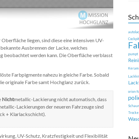
Sch
autola
Cockpi
Oberfläche liegen, sind diese eine intensiven UV-
Fa
as bekannte Ausbrennen der Lacke, welches
pumpt 
ig beobachtet werden kann. Die Oberfläche verblasst
Rein
Keram
gelöste Farbpigmente nahezu in gleiche Farbe. Sobald
Lackk
e originale Farbe samt Hochglanz zurück.
Lack
orion 
pol
e
Nicht
metallic-Lackierung nicht automatisch, dass
metallic-Lackierungen der neueren Fahrzeuge sind
Schau
Trocke
ck + Klarlackschicht).
Wasc
rkung, UV-Schutz, Kratzfestigkeit und Flexibilität
Ne