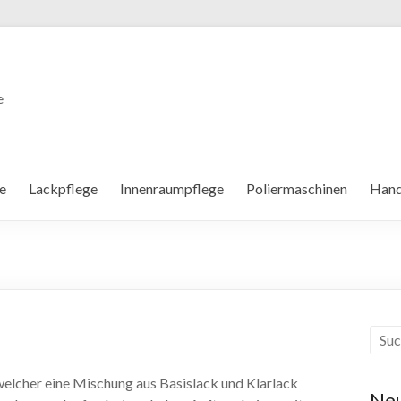
e
e
Lackpflege
Innenraumpflege
Poliermaschinen
Hand
elcher eine Mischung aus Basislack und Klarlack
Neu