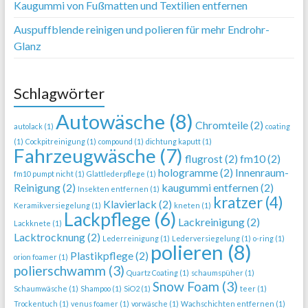
Kaugummi von Fußmatten und Textilien entfernen
Auspuffblende reinigen und polieren für mehr Endrohr-
Glanz
Schlagwörter
Autowäsche
(8)
Chromteile
(2)
autolack
(1)
coating
(1)
Cockpitreinigung
(1)
compound
(1)
dichtung kaputt
(1)
Fahrzeugwäsche
(7)
flugrost
(2)
fm10
(2)
hologramme
(2)
Innenraum-
fm10 pumpt nicht
(1)
Glattlederpflege
(1)
Reinigung
(2)
kaugummi entfernen
(2)
Insekten entfernen
(1)
kratzer
(4)
Klavierlack
(2)
Keramikversiegelung
(1)
kneten
(1)
Lackpflege
(6)
Lackreinigung
(2)
Lackknete
(1)
Lacktrocknung
(2)
Lederreinigung
(1)
Lederversiegelung
(1)
o-ring
(1)
polieren
(8)
Plastikpflege
(2)
orion foamer
(1)
polierschwamm
(3)
Quartz Coating
(1)
schaumspüher
(1)
Snow Foam
(3)
Schaumwäsche
(1)
Shampoo
(1)
SiO2
(1)
teer
(1)
Trockentuch
(1)
venus foamer
(1)
vorwäsche
(1)
Wachschichten entfernen
(1)