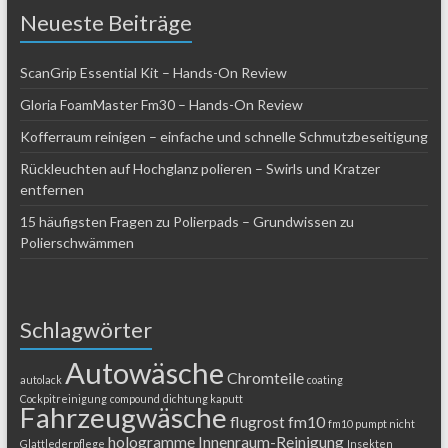
Neueste Beiträge
ScanGrip Essential Kit – Hands-On Review
Gloria FoamMaster Fm30 – Hands-On Review
Kofferraum reinigen – einfache und schnelle Schmutzbeseitigung
Rückleuchten auf Hochglanz polieren – Swirls und Kratzer
entfernen
15 häufigsten Fragen zu Polierpads – Grundwissen zu
Polierschwämmen
Schlagwörter
Autowäsche
Chromteile
autolack
coating
Cockpitreinigung
compound
dichtung kaputt
Fahrzeugwäsche
flugrost
fm10
fm10 pumpt nicht
hologramme
Innenraum-Reinigung
Glattlederpflege
Insekten