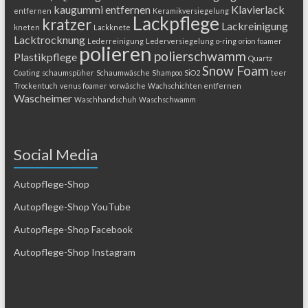
kaugummi entfernen
Klavierlack
entfernen
Keramikversiegelung
Lackpflege
kratzer
Lackreinigung
kneten
Lackknete
Lacktrocknung
Lederreinigung
Lederversiegelung
o-ring
orion foamer
polieren
polierschwamm
Plastikpflege
Quartz
Snow Foam
Coating
schaumspüher
Schaumwäsche
Shampoo
SiO2
teer
Trockentuch
venus foamer
vorwäsche
Wachschichten entfernen
Wascheimer
Waschhandschuh
Waschschwamm
Social Media
Autopflege-Shop
Autopflege-Shop YouTube
Autopflege-Shop Facebook
Autopflege-Shop Instagram