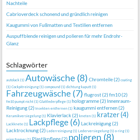
Nachteile
Cabrioverdeck schonend und gründlich reinigen
Kaugummi von Fußmatten und Textilien entfernen
Auspuffblende reinigen und polieren für mehr Endrohr-
Glanz
Schlagwörter
Autowäsche
(8)
Chromteile
(2)
autolack
(1)
coating
(1)
Cockpitreinigung
(1)
compound
(1)
dichtung kaputt
(1)
Fahrzeugwäsche
(7)
flugrost
(2)
fm10
(2)
hologramme
(2)
Innenraum-
fm10 pumpt nicht
(1)
Glattlederpflege
(1)
Reinigung
(2)
kaugummi entfernen
(2)
Insekten entfernen
(1)
kratzer
(4)
Klavierlack
(2)
Keramikversiegelung
(1)
kneten
(1)
Lackpflege
(6)
Lackreinigung
(2)
Lackknete
(1)
Lacktrocknung
(2)
Lederreinigung
(1)
Lederversiegelung
(1)
o-ring
(1)
polieren
(8)
Plastikpflege
(2)
orion foamer
(1)