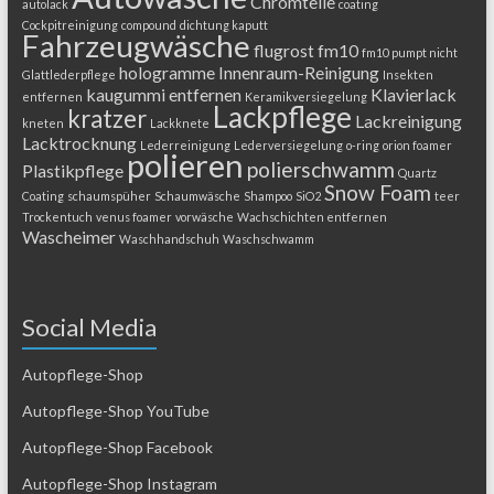
Chromteile
autolack
coating
Cockpitreinigung
compound
dichtung kaputt
Fahrzeugwäsche
flugrost
fm10
fm10 pumpt nicht
hologramme
Innenraum-Reinigung
Glattlederpflege
Insekten
kaugummi entfernen
Klavierlack
entfernen
Keramikversiegelung
Lackpflege
kratzer
Lackreinigung
kneten
Lackknete
Lacktrocknung
Lederreinigung
Lederversiegelung
o-ring
orion foamer
polieren
polierschwamm
Plastikpflege
Quartz
Snow Foam
Coating
schaumspüher
Schaumwäsche
Shampoo
SiO2
teer
Trockentuch
venus foamer
vorwäsche
Wachschichten entfernen
Wascheimer
Waschhandschuh
Waschschwamm
Social Media
Autopflege-Shop
Autopflege-Shop YouTube
Autopflege-Shop Facebook
Autopflege-Shop Instagram