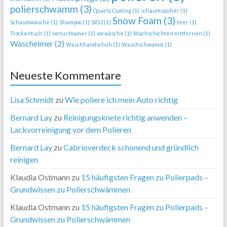
polierschwamm
(3)
Quartz Coating
(1)
schaumspüher
(1)
Snow Foam
(3)
Schaumwäsche
(1)
Shampoo
(1)
SiO2
(1)
teer
(1)
Trockentuch
(1)
venus foamer
(1)
vorwäsche
(1)
Wachschichten entfernen
(1)
Wascheimer
(2)
Waschhandschuh
(1)
Waschschwamm
(1)
Neueste Kommentare
Lisa Schmidt
zu
Wie poliere ich mein Auto richtig
Bernard Lay
zu
Reinigungsknete richtig anwenden –
Lackvorreinigung vor dem Polieren
Bernard Lay
zu
Cabrioverdeck schonend und gründlich
reinigen
Klaudia Ostmann
zu
15 häufigsten Fragen zu Polierpads –
Grundwissen zu Polierschwämmen
Klaudia Ostmann
zu
15 häufigsten Fragen zu Polierpads –
Grundwissen zu Polierschwämmen