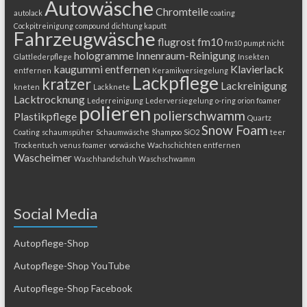
Autowäsche
Chromteile
autolack
coating
Cockpitreinigung
compound
dichtung kaputt
Fahrzeugwäsche
flugrost
fm10
fm10 pumpt nicht
hologramme
Innenraum-Reinigung
Glattlederpflege
Insekten
kaugummi entfernen
Klavierlack
entfernen
Keramikversiegelung
Lackpflege
kratzer
Lackreinigung
kneten
Lackknete
Lacktrocknung
Lederreinigung
Lederversiegelung
o-ring
orion foamer
polieren
polierschwamm
Plastikpflege
Quartz
Snow Foam
Coating
schaumspüher
Schaumwäsche
Shampoo
SiO2
teer
Trockentuch
venus foamer
vorwäsche
Wachschichten entfernen
Wascheimer
Waschhandschuh
Waschschwamm
Social Media
Autopflege-Shop
Autopflege-Shop YouTube
Autopflege-Shop Facebook