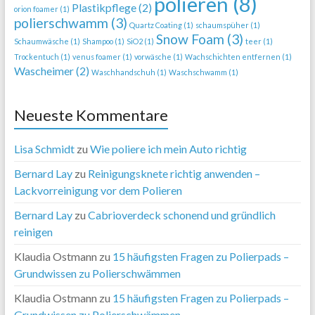
polieren
(8)
Plastikpflege
(2)
orion foamer
(1)
polierschwamm
(3)
Quartz Coating
(1)
schaumspüher
(1)
Snow Foam
(3)
Schaumwäsche
(1)
Shampoo
(1)
SiO2
(1)
teer
(1)
Trockentuch
(1)
venus foamer
(1)
vorwäsche
(1)
Wachschichten entfernen
(1)
Wascheimer
(2)
Waschhandschuh
(1)
Waschschwamm
(1)
Neueste Kommentare
Lisa Schmidt
zu
Wie poliere ich mein Auto richtig
Bernard Lay
zu
Reinigungsknete richtig anwenden –
Lackvorreinigung vor dem Polieren
Bernard Lay
zu
Cabrioverdeck schonend und gründlich
reinigen
Klaudia Ostmann
zu
15 häufigsten Fragen zu Polierpads –
Grundwissen zu Polierschwämmen
Klaudia Ostmann
zu
15 häufigsten Fragen zu Polierpads –
Grundwissen zu Polierschwämmen