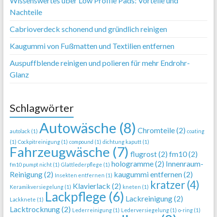
Wissenswertes über Low Profile Pads: Vorteile und
Nachteile
Cabrioverdeck schonend und gründlich reinigen
Kaugummi von Fußmatten und Textilien entfernen
Auspuffblende reinigen und polieren für mehr Endrohr-
Glanz
Schlagwörter
Autowäsche
(8)
Chromteile
(2)
autolack
(1)
coating
(1)
Cockpitreinigung
(1)
compound
(1)
dichtung kaputt
(1)
Fahrzeugwäsche
(7)
flugrost
(2)
fm10
(2)
hologramme
(2)
Innenraum-
fm10 pumpt nicht
(1)
Glattlederpflege
(1)
Reinigung
(2)
kaugummi entfernen
(2)
Insekten entfernen
(1)
kratzer
(4)
Klavierlack
(2)
Keramikversiegelung
(1)
kneten
(1)
Lackpflege
(6)
Lackreinigung
(2)
Lackknete
(1)
Lacktrocknung
(2)
Lederreinigung
(1)
Lederversiegelung
(1)
o-ring
(1)