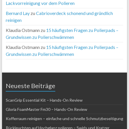
Lackvorreinigung vor dem Polieren
Bernard Lay
zu
Cabrioverdeck schonend und gründlich
reinigen
Klaudia Ostmann
zu
15 häufigsten Fragen zu Polierpads –
Grundwissen zu Polierschwämmen
Klaudia Ostmann
zu
15 häufigsten Fragen zu Polierpads –
Grundwissen zu Polierschwämmen
Neueste Beiträge
ScanGrip Essential Kit – Hands-On Review
Gloria FoamMaster Fm30 – Hands-On Review
Kofferraum reinigen – einfache und schnelle Schmutzbeseitigung
Rückleuchten auf Hochglanz polieren – Swirls und Kratzer