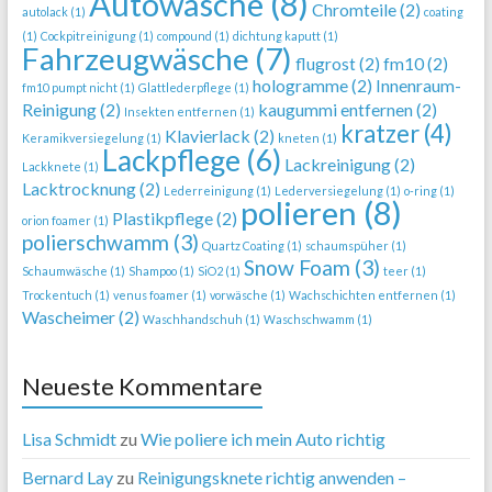
Autowäsche
(8)
Chromteile
(2)
autolack
(1)
coating
(1)
Cockpitreinigung
(1)
compound
(1)
dichtung kaputt
(1)
Fahrzeugwäsche
(7)
flugrost
(2)
fm10
(2)
hologramme
(2)
Innenraum-
fm10 pumpt nicht
(1)
Glattlederpflege
(1)
Reinigung
(2)
kaugummi entfernen
(2)
Insekten entfernen
(1)
kratzer
(4)
Klavierlack
(2)
Keramikversiegelung
(1)
kneten
(1)
Lackpflege
(6)
Lackreinigung
(2)
Lackknete
(1)
Lacktrocknung
(2)
Lederreinigung
(1)
Lederversiegelung
(1)
o-ring
(1)
polieren
(8)
Plastikpflege
(2)
orion foamer
(1)
polierschwamm
(3)
Quartz Coating
(1)
schaumspüher
(1)
Snow Foam
(3)
Schaumwäsche
(1)
Shampoo
(1)
SiO2
(1)
teer
(1)
Trockentuch
(1)
venus foamer
(1)
vorwäsche
(1)
Wachschichten entfernen
(1)
Wascheimer
(2)
Waschhandschuh
(1)
Waschschwamm
(1)
Neueste Kommentare
Lisa Schmidt
zu
Wie poliere ich mein Auto richtig
Bernard Lay
zu
Reinigungsknete richtig anwenden –