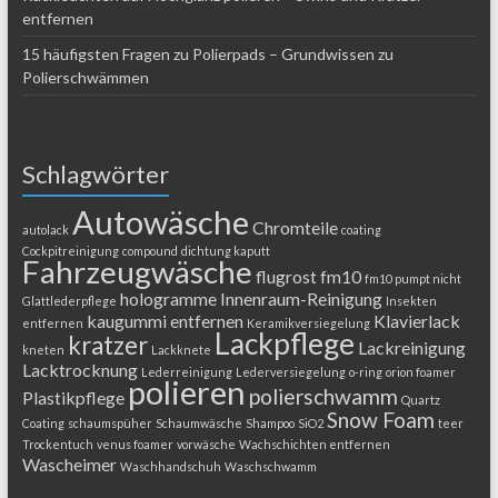
entfernen
15 häufigsten Fragen zu Polierpads – Grundwissen zu
Polierschwämmen
Schlagwörter
Autowäsche
Chromteile
autolack
coating
Cockpitreinigung
compound
dichtung kaputt
Fahrzeugwäsche
flugrost
fm10
fm10 pumpt nicht
hologramme
Innenraum-Reinigung
Glattlederpflege
Insekten
kaugummi entfernen
Klavierlack
entfernen
Keramikversiegelung
Lackpflege
kratzer
Lackreinigung
kneten
Lackknete
Lacktrocknung
Lederreinigung
Lederversiegelung
o-ring
orion foamer
polieren
polierschwamm
Plastikpflege
Quartz
Snow Foam
Coating
schaumspüher
Schaumwäsche
Shampoo
SiO2
teer
Trockentuch
venus foamer
vorwäsche
Wachschichten entfernen
Wascheimer
Waschhandschuh
Waschschwamm