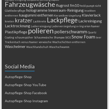
Fahrzeugwäsche
flugrost
fm10
fm10 pumpt nicht
hologramme
Innenraum-Reinigung
Glattlederpflege
Insekten
kaugummi entfernen
Klavierlack
entfernen
Keramikversiegelung
Lackpflege
kratzer
Lackreinigung
kneten
Lackknete
Lacktrocknung
Lederreinigung
Lederversiegelung
o-ring
orion foamer
polieren
polierschwamm
Plastikpflege
Quartz
Snow Foam
Coating
schaumspüher
Schaumwäsche
Shampoo
SiO2
teer
Trockentuch
venus foamer
vorwäsche
Wachschichten entfernen
Wascheimer
Waschhandschuh
Waschschwamm
Social Media
Autopflege-Shop
Autopflege-Shop YouTube
Autopflege-Shop Facebook
Autopflege-Shop Instagram