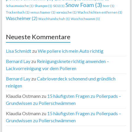
Snow Foam
(3)
Schaumwäsche
(1)
Shampoo
(1)
SiO2
(1)
teer
(1)
Trockentuch
(1)
venus foamer
(1)
vorwäsche
(1)
Wachschichten entfernen
(1)
Wascheimer
(2)
Waschhandschuh
(1)
Waschschwamm
(1)
Neueste Kommentare
Lisa Schmidt
zu
Wie poliere ich mein Auto richtig
Bernard Lay
zu
Reinigungsknete richtig anwenden –
Lackvorreinigung vor dem Polieren
Bernard Lay
zu
Cabrioverdeck schonend und gründlich
reinigen
Klaudia Ostmann
zu
15 häufigsten Fragen zu Polierpads –
Grundwissen zu Polierschwämmen
Klaudia Ostmann
zu
15 häufigsten Fragen zu Polierpads –
Grundwissen zu Polierschwämmen