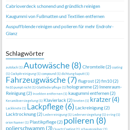
Cabrioverdeck schonend und gründlich reinigen
Kaugummi von Fußmatten und Textilien entfernen
Auspuffblende reinigen und polieren für mehr Endrohr-
Glanz
Schlagwörter
Autowäsche
(8)
Chromteile
(2)
autolack
(1)
coating
(1)
Cockpitreinigung
(1)
compound
(1)
dichtung kaputt
(1)
Fahrzeugwäsche
(7)
flugrost
(2)
fm10
(2)
hologramme
(2)
Innenraum-
fm10 pumpt nicht
(1)
Glattlederpflege
(1)
Reinigung
(2)
kaugummi entfernen
(2)
Insekten entfernen
(1)
kratzer
(4)
Klavierlack
(2)
Keramikversiegelung
(1)
kneten
(1)
Lackpflege
(6)
Lackreinigung
(2)
Lackknete
(1)
Lacktrocknung
(2)
Lederreinigung
(1)
Lederversiegelung
(1)
o-ring
(1)
polieren
(8)
Plastikpflege
(2)
orion foamer
(1)
polierschwamm
(3)
Quartz Coating
(1)
schaumspüher
(1)