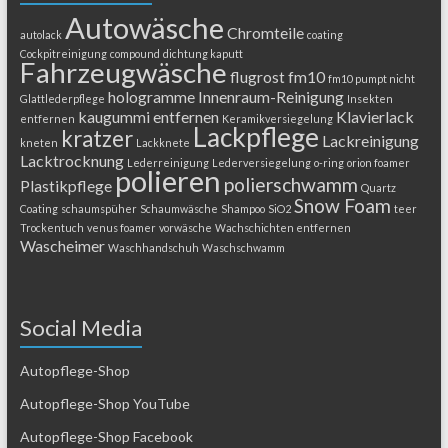
Autowäsche
Chromteile
autolack
coating
Cockpitreinigung
compound
dichtung kaputt
Fahrzeugwäsche
flugrost
fm10
fm10 pumpt nicht
hologramme
Innenraum-Reinigung
Glattlederpflege
Insekten
kaugummi entfernen
Klavierlack
entfernen
Keramikversiegelung
Lackpflege
kratzer
Lackreinigung
kneten
Lackknete
Lacktrocknung
Lederreinigung
Lederversiegelung
o-ring
orion foamer
polieren
polierschwamm
Plastikpflege
Quartz
Snow Foam
Coating
schaumspüher
Schaumwäsche
Shampoo
SiO2
teer
Trockentuch
venus foamer
vorwäsche
Wachschichten entfernen
Wascheimer
Waschhandschuh
Waschschwamm
Social Media
Autopflege-Shop
Autopflege-Shop YouTube
Autopflege-Shop Facebook