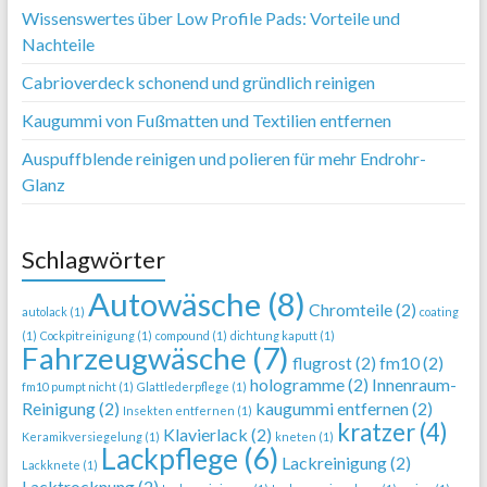
Wissenswertes über Low Profile Pads: Vorteile und
Nachteile
Cabrioverdeck schonend und gründlich reinigen
Kaugummi von Fußmatten und Textilien entfernen
Auspuffblende reinigen und polieren für mehr Endrohr-
Glanz
Schlagwörter
Autowäsche
(8)
Chromteile
(2)
autolack
(1)
coating
(1)
Cockpitreinigung
(1)
compound
(1)
dichtung kaputt
(1)
Fahrzeugwäsche
(7)
flugrost
(2)
fm10
(2)
hologramme
(2)
Innenraum-
fm10 pumpt nicht
(1)
Glattlederpflege
(1)
Reinigung
(2)
kaugummi entfernen
(2)
Insekten entfernen
(1)
kratzer
(4)
Klavierlack
(2)
Keramikversiegelung
(1)
kneten
(1)
Lackpflege
(6)
Lackreinigung
(2)
Lackknete
(1)
Lacktrocknung
(2)