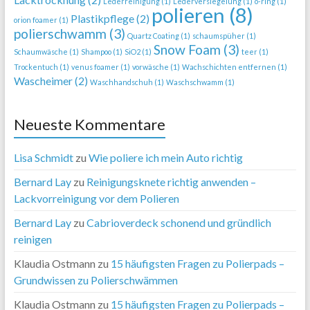
Lederreinigung
(1)
Lederversiegelung
(1)
o-ring
(1)
polieren
(8)
Plastikpflege
(2)
orion foamer
(1)
polierschwamm
(3)
Quartz Coating
(1)
schaumspüher
(1)
Snow Foam
(3)
Schaumwäsche
(1)
Shampoo
(1)
SiO2
(1)
teer
(1)
Trockentuch
(1)
venus foamer
(1)
vorwäsche
(1)
Wachschichten entfernen
(1)
Wascheimer
(2)
Waschhandschuh
(1)
Waschschwamm
(1)
Neueste Kommentare
Lisa Schmidt
zu
Wie poliere ich mein Auto richtig
Bernard Lay
zu
Reinigungsknete richtig anwenden –
Lackvorreinigung vor dem Polieren
Bernard Lay
zu
Cabrioverdeck schonend und gründlich
reinigen
Klaudia Ostmann
zu
15 häufigsten Fragen zu Polierpads –
Grundwissen zu Polierschwämmen
Klaudia Ostmann
zu
15 häufigsten Fragen zu Polierpads –