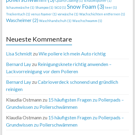
Quartz Coating
(1)
schaumspüher
(1)
Snow Foam
(3)
Schaumwäsche
(1)
Shampoo
(1)
SiO2
(1)
teer
(1)
Trockentuch
(1)
venus foamer
(1)
vorwäsche
(1)
Wachschichten entfernen
(1)
Wascheimer
(2)
Waschhandschuh
(1)
Waschschwamm
(1)
Neueste Kommentare
Lisa Schmidt
zu
Wie poliere ich mein Auto richtig
Bernard Lay
zu
Reinigungsknete richtig anwenden –
Lackvorreinigung vor dem Polieren
Bernard Lay
zu
Cabrioverdeck schonend und gründlich
reinigen
Klaudia Ostmann
zu
15 häufigsten Fragen zu Polierpads –
Grundwissen zu Polierschwämmen
Klaudia Ostmann
zu
15 häufigsten Fragen zu Polierpads –
Grundwissen zu Polierschwämmen