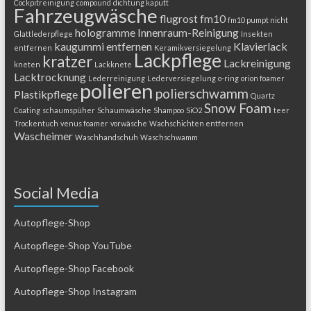
Cockpitreinigung
compound
dichtung kaputt
Fahrzeugwäsche
flugrost
fm10
fm10 pumpt nicht
hologramme
Innenraum-Reinigung
Glattlederpflege
Insekten
kaugummi entfernen
Klavierlack
entfernen
Keramikversiegelung
Lackpflege
kratzer
Lackreinigung
kneten
Lackknete
Lacktrocknung
Lederreinigung
Lederversiegelung
o-ring
orion foamer
polieren
polierschwamm
Plastikpflege
Quartz
Snow Foam
Coating
schaumspüher
Schaumwäsche
Shampoo
SiO2
teer
Trockentuch
venus foamer
vorwäsche
Wachschichten entfernen
Wascheimer
Waschhandschuh
Waschschwamm
Social Media
Autopflege-Shop
Autopflege-Shop YouTube
Autopflege-Shop Facebook
Autopflege-Shop Instagram