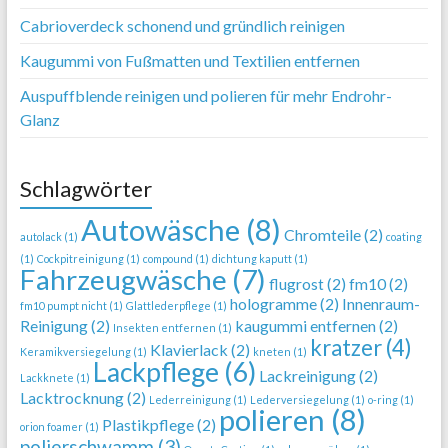
Cabrioverdeck schonend und gründlich reinigen
Kaugummi von Fußmatten und Textilien entfernen
Auspuffblende reinigen und polieren für mehr Endrohr-
Glanz
Schlagwörter
Autowäsche
(8)
Chromteile
(2)
autolack
(1)
coating
(1)
Cockpitreinigung
(1)
compound
(1)
dichtung kaputt
(1)
Fahrzeugwäsche
(7)
flugrost
(2)
fm10
(2)
hologramme
(2)
Innenraum-
fm10 pumpt nicht
(1)
Glattlederpflege
(1)
Reinigung
(2)
kaugummi entfernen
(2)
Insekten entfernen
(1)
kratzer
(4)
Klavierlack
(2)
Keramikversiegelung
(1)
kneten
(1)
Lackpflege
(6)
Lackreinigung
(2)
Lackknete
(1)
Lacktrocknung
(2)
Lederreinigung
(1)
Lederversiegelung
(1)
o-ring
(1)
polieren
(8)
Plastikpflege
(2)
orion foamer
(1)
polierschwamm
(3)